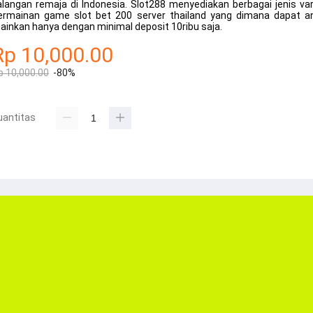
alangan remaja di Indonesia. Slot288 menyediakan berbagai jenis var
ermainan game slot bet 200 server thailand yang dimana dapat a
ainkan hanya dengan minimal deposit 10ribu saja.
Rp 10,000.00
p 10,000.00
-80%
uantitas