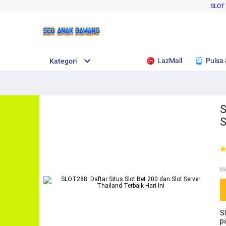
SLOT
LazMall
Pulsa 
Kategori
S
S
M
S
p