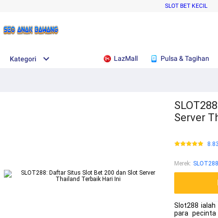
SLOT BET KECIL
LazMall
Pulsa & Tagihan
Kategori
SLOT288: 
Server Th
8.8
Merek
:
SLOT28
Slot288 ialah
para pecinta