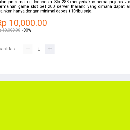
alangan remaja di Indonesia. Slot288 menyediakan berbagai jenis var
ermainan game slot bet 200 server thailand yang dimana dapat a
ainkan hanya dengan minimal deposit 10ribu saja.
Rp 10,000.00
p 10,000.00
-80%
uantitas