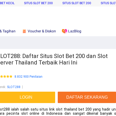
 BET KECIL
SITUS SLOT BET 200
SITUS SLOT BET 200
SITUS SLO
& Tagihan
Voucher & Diskon
LazBlog
LOT288: Daftar Situs Slot Bet 200 dan Slot
erver Thailand Terbaik Hari Ini
8.832.900 Penilaian
erek
:
SLOT288
LOGIN
DAFTAR SEKARANG
lot288 ialah salah satu situs link slot thailand bet 200 yang hadir u
ara pecinta slot online di Indonesia dan sangat dikenal banyak o