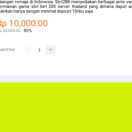
alangan remaja di Indonesia. Slot288 menyediakan berbagai jenis var
ermainan game slot bet 200 server thailand yang dimana dapat a
ainkan hanya dengan minimal deposit 10ribu saja.
Rp 10,000.00
p 10,000.00
-80%
uantitas