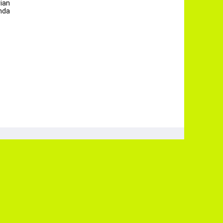
ian
nda