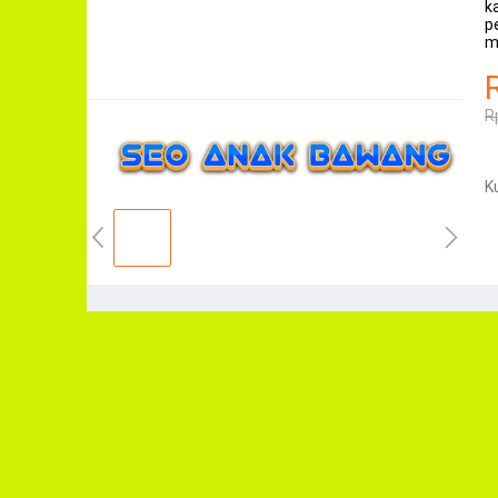
k
p
m
R
K