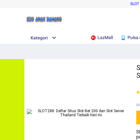
SLOT
LazMall
Pulsa 
Kategori
S
S
M
S
p