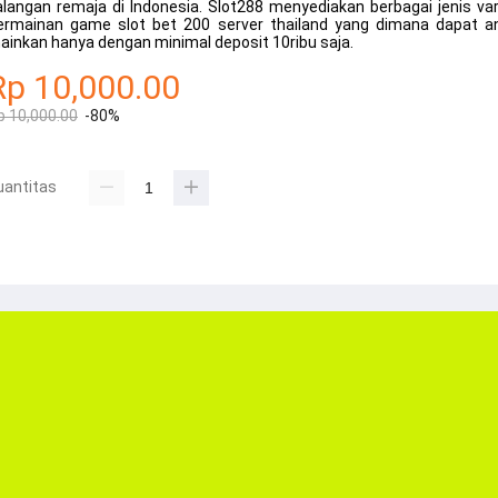
alangan remaja di Indonesia. Slot288 menyediakan berbagai jenis var
ermainan game slot bet 200 server thailand yang dimana dapat a
ainkan hanya dengan minimal deposit 10ribu saja.
Rp 10,000.00
p 10,000.00
-80%
uantitas