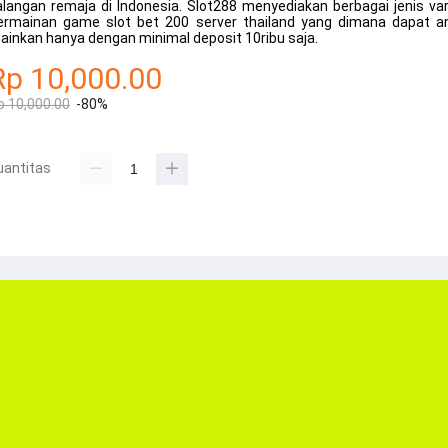
alangan remaja di Indonesia. Slot288 menyediakan berbagai jenis var
ermainan game slot bet 200 server thailand yang dimana dapat a
ainkan hanya dengan minimal deposit 10ribu saja.
Rp 10,000.00
p 10,000.00
-80%
uantitas