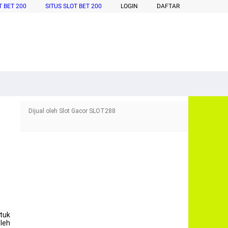
T BET 200
SITUS SLOT BET 200
LOGIN
DAFTAR
Dijual oleh Slot Gacor SLOT288
ntuk
leh