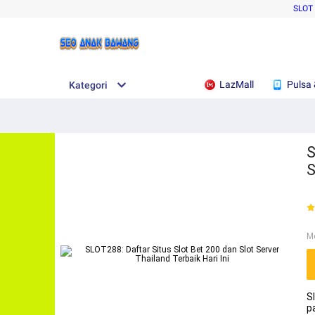
SLOT
LazMall
Pulsa 
Kategori
S
S
M
S
p