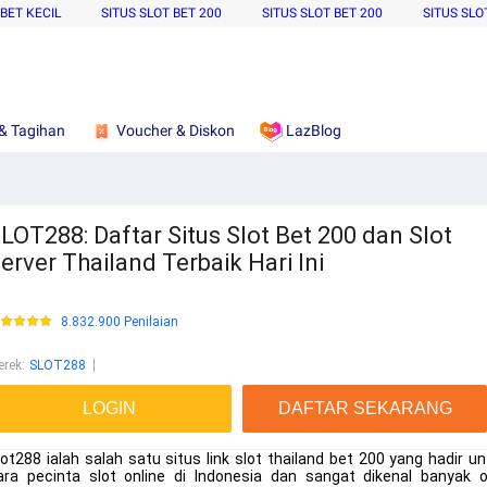
 BET KECIL
SITUS SLOT BET 200
SITUS SLOT BET 200
SITUS SLO
& Tagihan
Voucher & Diskon
LazBlog
LOT288: Daftar Situs Slot Bet 200 dan Slot
erver Thailand Terbaik Hari Ini
8.832.900 Penilaian
erek
:
SLOT288
LOGIN
DAFTAR SEKARANG
lot288 ialah salah satu situs link slot thailand bet 200 yang hadir u
ara pecinta slot online di Indonesia dan sangat dikenal banyak o