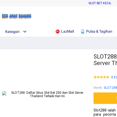
SLOT BET KECIL
LazMall
Pulsa & Tagihan
Kategori
SLOT288: 
Server Th
8.8
Merek
:
SLOT28
Slot288 ialah
para pecinta