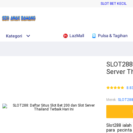
SLOT BET KECIL
LazMall
Pulsa & Tagihan
Kategori
SLOT288: 
Server Th
8.8
Merek
:
SLOT28
Slot288 ialah
para pecinta