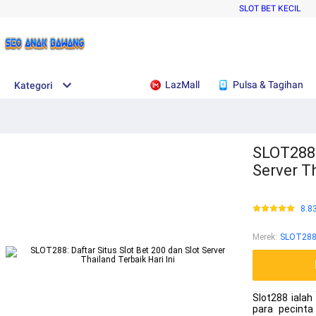
SLOT BET KECIL
LazMall
Pulsa & Tagihan
Kategori
SLOT288: 
Server Th
8.8
Merek
:
SLOT28
Slot288 ialah
para pecinta