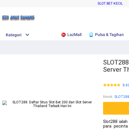
SLOT BET KECIL
LazMall
Pulsa & Tagihan
Kategori
SLOT288: 
Server Th
8.8
Merek
:
SLOT28
Slot288 ialah
para pecinta