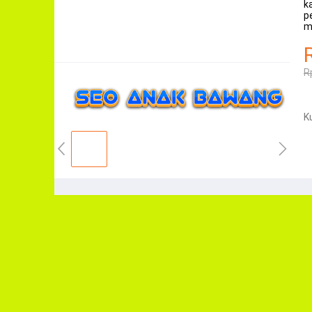
k
p
m
R
K